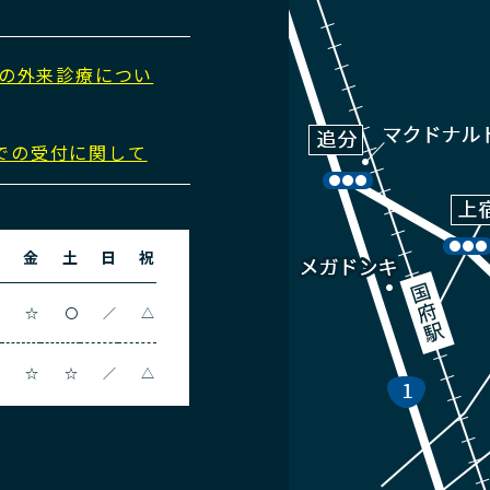
日の外来診療につい
での受付に関して
木
金
土
日
祝
〇
☆
〇
／
△
☆
☆
☆
／
△