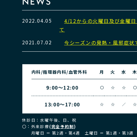
NEWS
2022.04.05
4/12からの火曜日及び金曜
て
2021.07.02
今シーズンの発熱・風邪症状
内科/循環器内科/血管外科
月
火
水
9:00～12:00
〇
☆
☆
13:00～17:00
☆
☆
／
休診日：水曜午後、日、祝
〇：外来診療
(
完全予約制
)
月曜日 ＝ 第2週・第4週 土曜日 ＝ 第1週・第3週