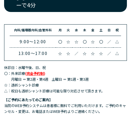
ーで4分
内科/循環器内科/血管外科
月
火
水
木
金
土
日
祝
9:00～12:00
〇
☆
☆
〇
☆
〇
／
△
13:00～17:00
☆
☆
／
☆
☆
☆
／
△
休診日：水曜午後、日、祝
〇：外来診療
(
完全予約制
)
月曜日 ＝ 第2週・第4週 土曜日 ＝ 第1週・第3週
☆：
透析シャント診療
△：祝日
も透析シャント診療は可能な限り対応させて頂きます。
【ご予約にあたってのご案内】
当院のWEB予約システムは患者様に無料でご利用いただけます。ご予約のキャ
ンセル・変更は、お電話またはWEB予約よりご連絡ください。