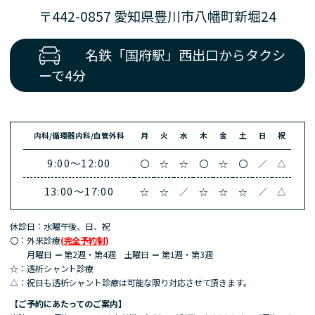
〒442-0857 愛知県豊川市八幡町新堀24
名鉄「国府駅」西出口からタクシ
ーで4分
内科/循環器内科/血管外科
月
火
水
木
金
土
日
祝
9:00～12:00
〇
☆
☆
〇
☆
〇
／
△
13:00～17:00
☆
☆
／
☆
☆
☆
／
△
休診日：水曜午後、日、祝
〇：外来診療
(
完全予約制
)
月曜日 ＝ 第2週・第4週 土曜日 ＝ 第1週・第3週
☆：
透析シャント診療
△：祝日
も透析シャント診療は可能な限り対応させて頂きます。
【ご予約にあたってのご案内】