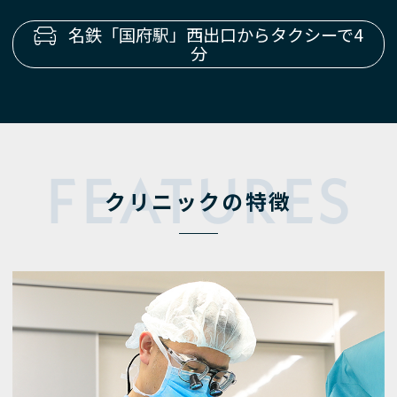
名鉄「国府駅」西出口からタクシーで4
分
FEATURES
クリニックの特徴