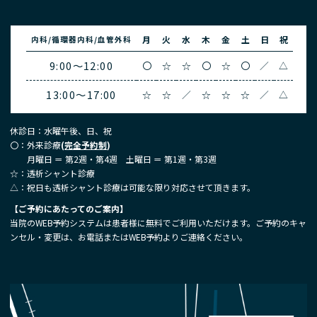
月
火
水
木
金
土
日
祝
内科/循環器内科/血管外科
9:00～12:00
〇
☆
☆
〇
☆
〇
／
△
13:00～17:00
☆
☆
／
☆
☆
☆
／
△
休診日：水曜午後、日、祝
〇：外来診療
(
完全予約制
)
月曜日 ＝ 第2週・第4週 土曜日 ＝ 第1週・第3週
☆：
透析シャント診療
△：祝日
も透析シャント診療は可能な限り対応させて頂きます。
【ご予約にあたってのご案内】
当院のWEB予約システムは患者様に無料でご利用いただけます。ご予約のキャ
ンセル・変更は、お電話またはWEB予約よりご連絡ください。