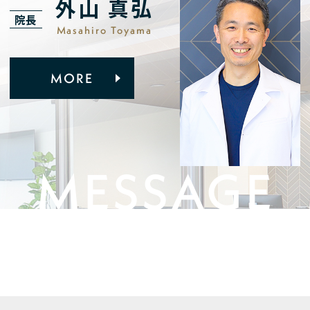
外山 真弘
院長
Masahiro Toyama
MORE
MESSAGE